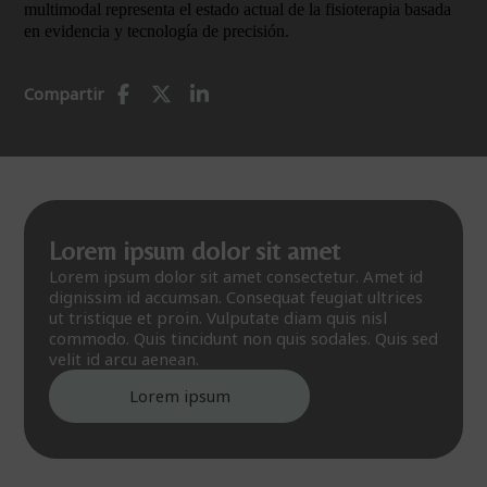
multimodal representa el estado actual de la fisioterapia basada
en evidencia y tecnología de precisión.
Compartir
Lorem ipsum dolor sit amet
Lorem ipsum dolor sit amet consectetur. Amet id
dignissim id accumsan. Consequat feugiat ultrices
ut tristique et proin. Vulputate diam quis nisl
commodo. Quis tincidunt non quis sodales. Quis sed
velit id arcu aenean.
Lorem ipsum