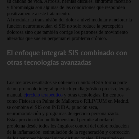
su calidad de vida. Artrosis, hernias discales, síndrome facetario
y fibromialgia son algunas de las condiciones que responden
positivamente a este tratamiento.
Al modular la transmisión del dolor a nivel medular y mejorar la
función neuromuscular, el SIS no solo reduce la percepción
dolorosa sino que también corrige los patrones de movimiento
alterados que suelen perpetuar el problema crónico.
El enfoque integral: SIS combinado con
otras tecnologías avanzadas
Los mejores resultados se obtienen cuando el SIS forma parte
de un protocolo integral que incluye diagnóstico preciso, terapia
manual,
ejercicio terapéutico
y otras tecnologías. En centros
como Fisiosan en Palma de Mallorca o RILIVIUM en Madrid,
se combina el SIS con INDIBA, punción seca,
neuromodulación y programas de ejercicio personalizado.
Esta aproximación multidimensional permite abordar el
problema desde todos los ángulos: control del dolor, reducción
de la inflamación, estimulación de la regeneración y corrección
de los patrones biomecánicos disfuncionales. El resultado es