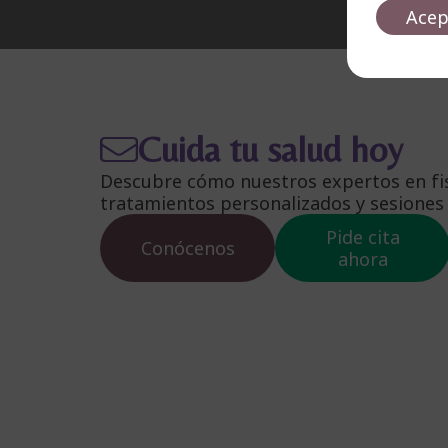
Acep
Cuida tu salud hoy
Descubre cómo nuestros expertos en fisi
tratamientos personalizados y sesiones 
Pide cita
Conócenos
ahora