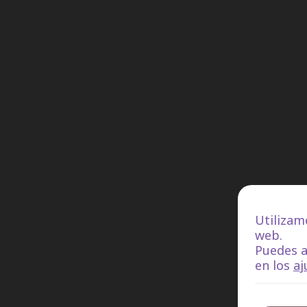
Utilizam
web.
Puedes a
en los
aj