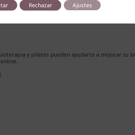
tar
Rechazar
Ajustes
oterapia y pilates pueden ayudarte a mejorar tu bi
online.