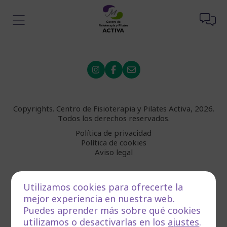
Copyrights. Centro de Fisioterapia y Pilates Activa, 2026.
Todos los derechos reservados.
Política de privacidad
Política de cookies
Aviso legal
Español
Utilizamos cookies para ofrecerte la
mejor experiencia en nuestra web.
Puedes aprender más sobre qué cookies
utilizamos o desactivarlas en los
ajustes
.