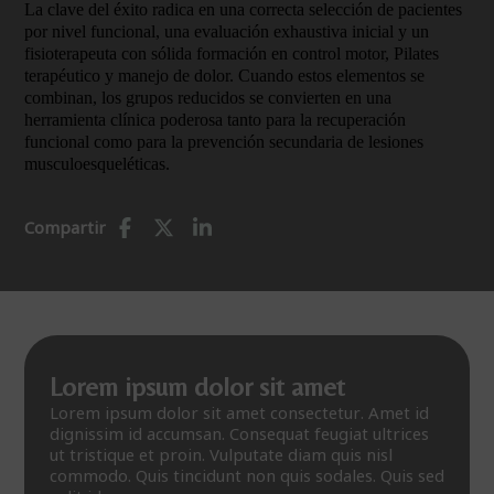
La clave del éxito radica en una correcta selección de pacientes
por nivel funcional, una evaluación exhaustiva inicial y un
fisioterapeuta con sólida formación en control motor, Pilates
terapéutico y manejo de dolor. Cuando estos elementos se
combinan, los grupos reducidos se convierten en una
herramienta clínica poderosa tanto para la recuperación
funcional como para la prevención secundaria de lesiones
musculoesqueléticas.
Compartir
Lorem ipsum dolor sit amet
Lorem ipsum dolor sit amet consectetur. Amet id
dignissim id accumsan. Consequat feugiat ultrices
ut tristique et proin. Vulputate diam quis nisl
commodo. Quis tincidunt non quis sodales. Quis sed