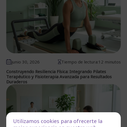
junio 30, 2026
Tiempo de lectura:12 minutos
Construyendo Resiliencia Física: Integrando Pilates
Terapéutico y Fisioterapia Avanzada para Resultados
Duraderos
Utilizamos cookies para ofrecerte la