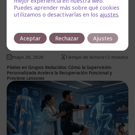
mejor experiencia en nuestra web.
Puedes aprender más sobre qué cookies
utilizamos o desactivarlas en los
ajustes
.
Aceptar
Rechazar
Ajustes
mayo 26, 2026
Tiempo de lectura:12 minutos
Pilates en Grupos Reducidos: Cómo la Supervisión
Personalizada Acelera la Recuperación Funcional y
Previene Lesiones