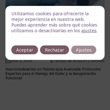
Utilizamos cookies para ofrecerte la
mejor experiencia en nuestra web.
Puedes aprender más sobre qué cookies
utilizamos o desactivarlas en los
ajustes
.
Aceptar
Rechazar
Ajustes
junio 2, 2026
Tiempo de lectura:12 minutos
Neuromodulación en Fisioterapia Avanzada: Protocolos
Expertos para el Manejo del Dolor y la Recuperación
Funcional