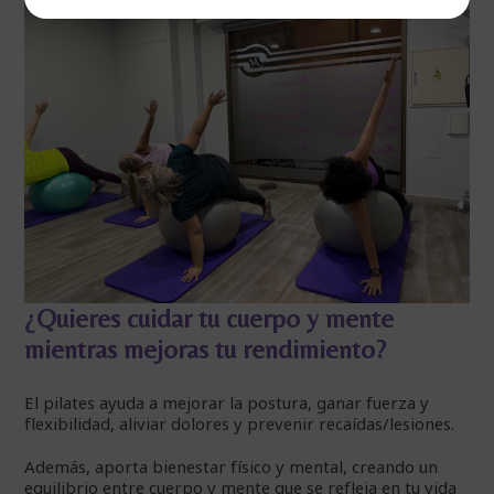
¿Quieres cuidar tu cuerpo y mente
mientras mejoras tu rendimiento?
El pilates ayuda a mejorar la postura, ganar fuerza y
flexibilidad, aliviar dolores y prevenir recaídas/lesiones.
Además, aporta bienestar físico y mental, creando un
equilibrio entre cuerpo y mente que se refleja en tu vida