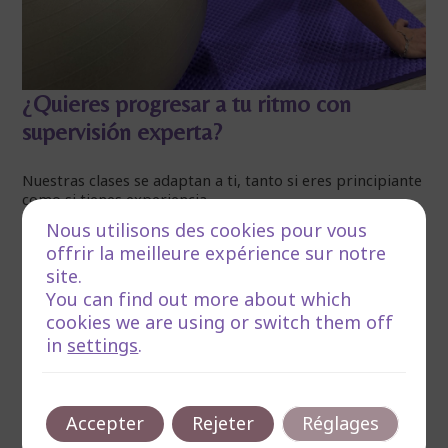
¿Quieres progresar a tu ritmo con
supervisión experta?
Nuestras clases se adaptan a ti, tanto si eres principiante
como si tienes experiencia.
Nous utilisons des cookies pour vous
Trabajamos en grupos reducidos, clases individuales y
offrir la meilleure expérience sur notre
modalidad online, siempre con una atención
site.
personalizada para que cada movimiento sea seguro y
eficaz.
You can find out more about which
cookies we are using or switch them off
in
settings
.
Accepter
Rejeter
Réglages