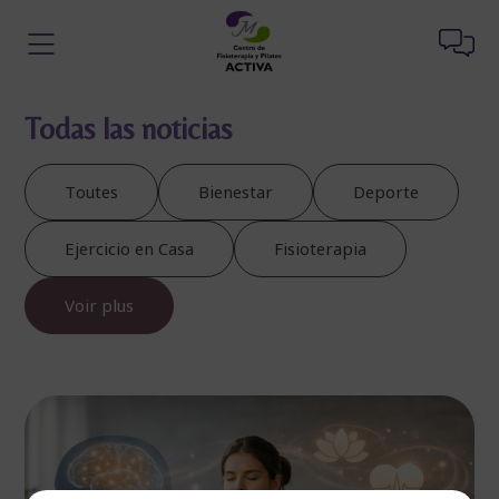
Todas las noticias
Toutes
Bienestar
Deporte
Ejercicio en Casa
Fisioterapia
Voir plus