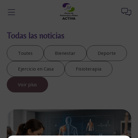
Todas las noticias
Toutes
Bienestar
Deporte
Ejercicio en Casa
Fisioterapia
Voir plus