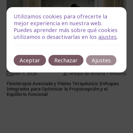
Utilizamos cookies para ofrecerte la
mejor experiencia en nuestra web.
Puedes aprender más sobre qué cookies
utilizamos o desactivarlas en los
ajustes
.
Aceptar
Rechazar
Ajustes
julio 7, 2026
Tiempo de lectura:7 minutos
Fisioterapia Avanzada y Pilates Terapéutico: Enfoques
Integrados para Optimizar la Propiocepción y el
Equilibrio Funcional