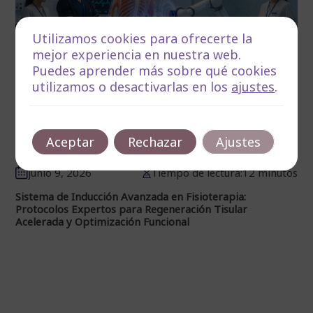
Utilizamos cookies para ofrecerte la
mejor experiencia en nuestra web.
Puedes aprender más sobre qué cookies
utilizamos o desactivarlas en los
ajustes
.
Aceptar
Rechazar
Ajustes
junio 9, 2026
Tiempo de lectura:12 minutos
Sistema de Inducción Avanzada en Fisioterapia:
Protocolos Expertos para Regeneración Tisular
Acelerada y Optimización Funcional