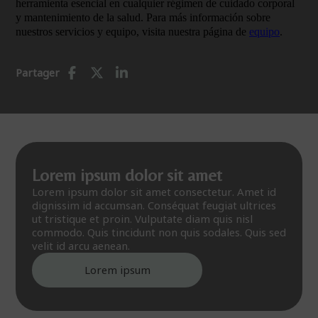
herramienta esencial en cualquier régimen de cuidado corporal
y mantenimiento de la salud. Para más información sobre
nuestros servicios y equipo, visita nuestra página de
equipo
.
Partager
Lorem ipsum dolor sit amet
Lorem ipsum dolor sit amet consectetur. Amet id
dignissim id accumsan. Conséquat feugiat ultrices
ut tristique et proin. Vulputate diam quis nisl
commodo. Quis tincidunt non quis sodales. Quis sed
velit id arcu aenean.
Lorem ipsum