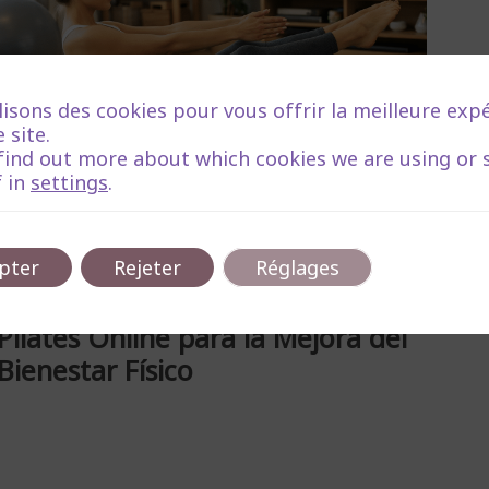
lisons des cookies pour vous offrir la meilleure exp
 site.
find out more about which cookies we are using or 
 in
settings
.
mars 10,
Temps de lecture :5
2026
minutos
pter
Rejeter
Réglages
Explorando el Potencial del
Pilates Online para la Mejora del
Bienestar Físico