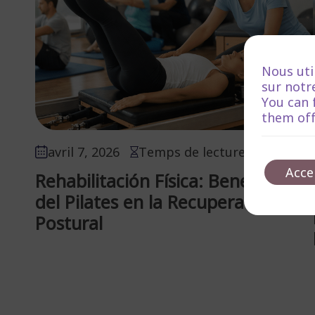
Nous uti
sur notre
You can 
them off
avril 7, 2026
Temps de lecture :8 minutos
Acce
Rehabilitación Física: Beneficios
del Pilates en la Recuperación
Postural